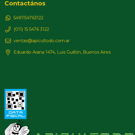
Contactános
5491154763122
(011) 15 5476 3122
ventas@apicultodo.com.ar
Eduardo Arana 1474, Luis Guillón, Buenos Aires