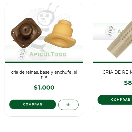
cria de reinas, base y enchufe, el
CRIA DE REI
par
$8
$1.000