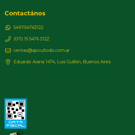
Contactános
5491154763122
(011) 15 5476 3122
ventas@apicultodo.com.ar
Eduardo Arana 1474, Luis Guillón, Buenos Aires