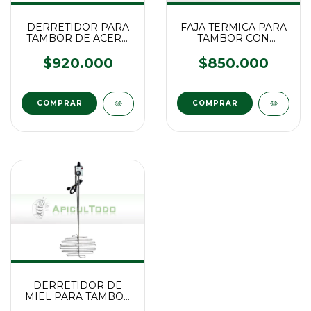
DERRETIDOR PARA
FAJA TERMICA PARA
TAMBOR DE ACERO
TAMBOR CON
D1500
TERMOSTATO en
ACERO INOX
$920.000
$850.000
DERRETIDOR DE
MIEL PARA TAMBOR
FARLI